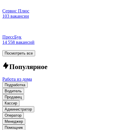
Сервис Плюс
103 вакансии
ПрессБук
14 558 вакансий
Посмотреть все
Популярное
Работа из дома
Подработка
Водитель
Продавец
Кассир
Администратор
Оператор
Менеджер
Помощник